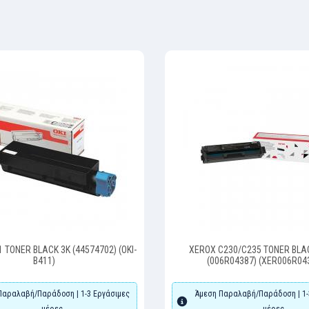
1 TONER BLACK 3K (44574702) (OKI-
XEROX C230/C235 TONER BLAC
B411)
(006R04387) (XER006R04
Παραλαβή/Παράδοση | 1-3 Εργάσιμες
Άμεση Παραλαβή/Παράδοση | 1-
μέρες
μέρες