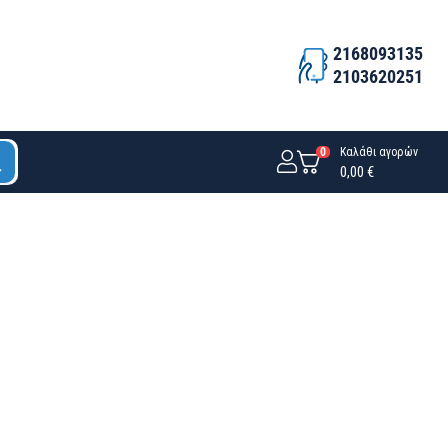
2168093135
2103620251
0
Καλάθι αγορών
0,00 €