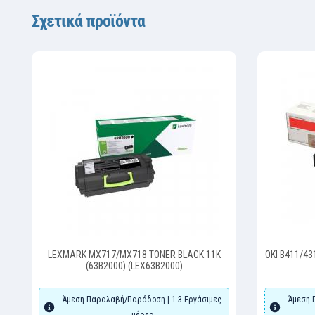
Σχετικά προϊόντα
-
LEXMARK MX717/MX718 TONER BLACK 11K
OKI B411/43
(63B2000) (LEX63B2000)
Άμεση Παραλαβή/Παράδοση | 1-3 Εργάσιμες
Άμεση 
μέρες