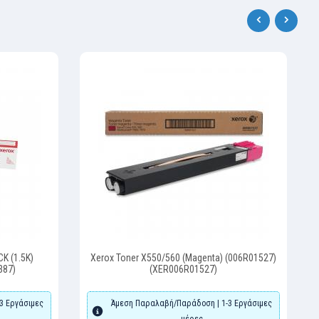
‹
›
K (1.5K)
Xerox Toner X550/560 (Magenta) (006R01527)
387)
(XER006R01527)
3 Εργάσιμες
Άμεση Παραλαβή/Παράδοση | 1-3 Εργάσιμες
μέρες