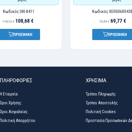
Κωδικός:
Κωδικός:
OKI-B411
XER006R043
108,68 €
69,77 €
118,13 €
75,84 €
ΠΡΟΣΘΗΚΗ
ΠΡΟΣΘΗΚΗ
ΠΛΗΡΟΦΟΡΙΕΣ
ΧΡΉΣΙΜΑ
Η Εταιρεία
Τρόποι Πληρωμής
Όροι Χρήσης
Τρόποι Αποστολής
Όροι Ασφαλείας
Πολιτική Cookies
Πολιτική Απορρήτου
Προστασία Προσωπικών Δ