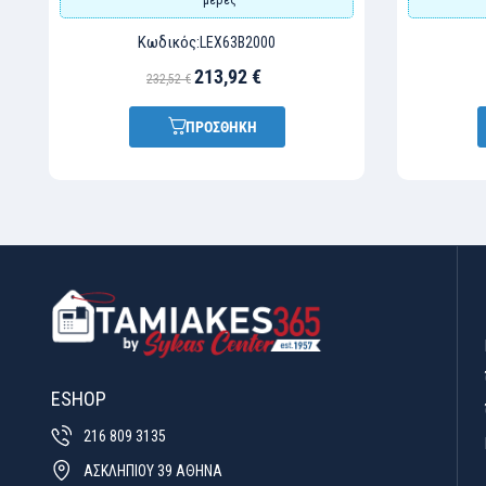
Κωδικός:
LEX63B2000
213,92 €
232,52 €
ΠΡΟΣΘΗΚΗ
ESHOP
216 809 3135
ΑΣΚΛΗΠΙΟΥ 39 ΑΘΗΝΑ