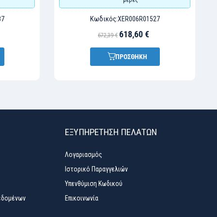
Κωδικός:
87
XER006R01527
618,60 €
672,39 €
ΠΡΟΣΘΗΚΗ
ΕΞΥΠΗΡΈΤΗΣΗ ΠΕΛΑΤΏΝ
Λογαριασμός
Ιστορικό Παραγγελιών
Υπενθύμιση Κωδικού
εδομένων
Επικοινωνία