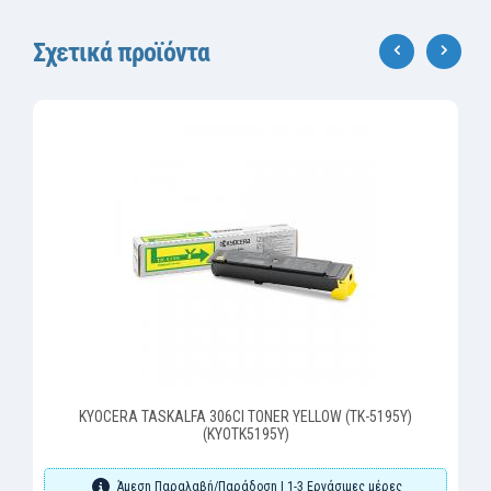
Σχετικά προϊόντα
‹
›
KYOCERA TASKALFA 306CI TONER YELLOW (TK-5195Y)
(KYOTK5195Y)
Άμεση Παραλαβή/Παράδοση | 1-3 Εργάσιμες μέρες