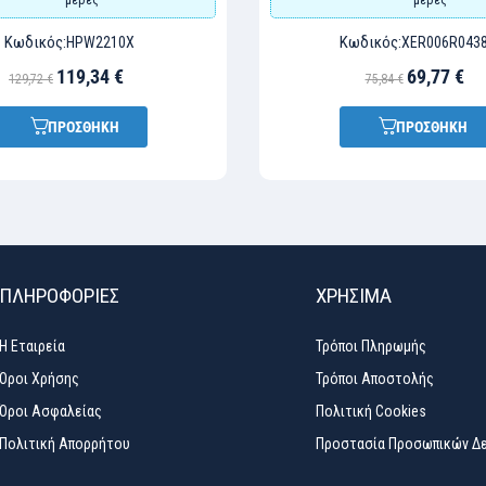
Κωδικός:
Κωδικός:
HPW2210X
XER006R043
119,34 €
69,77 €
129,72 €
75,84 €
ΠΡΟΣΘΗΚΗ
ΠΡΟΣΘΗΚΗ
ΠΛΗΡΟΦΟΡΙΕΣ
ΧΡΉΣΙΜΑ
Η Εταιρεία
Τρόποι Πληρωμής
Όροι Χρήσης
Τρόποι Αποστολής
Όροι Ασφαλείας
Πολιτική Cookies
Πολιτική Απορρήτου
Προστασία Προσωπικών Δ