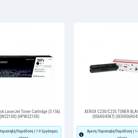
ck LaserJet Toner Cartridge (3.15k)
XEROX C230/C235 TONER BLAC
(W2210X) (HPW2210X)
(006R04387) (XER006R04
Παραλαβή/Παράδοση | 1-3 Εργάσιμες
Άμεση Παραλαβή/Παράδοση | 1-
μέρες
μέρες