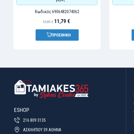
Κωδικός:
6906482074062
11,79 €
12,81 €
ΠΡΟΣΘΗΚΗ
ESHOP
216 809 3135
ΑΣΚΛΗΠΙΟΥ 39 ΑΘΗΝΑ