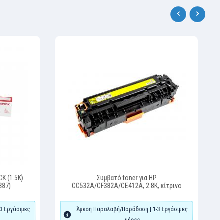
‹
›
K (1.5K)
Συμβατό toner για HP
387)
CC532A/CF382A/CE412A, 2.8K, κίτρινο
3 Εργάσιμες
Άμεση Παραλαβή/Παράδοση | 1-3 Εργάσιμες
μέρες