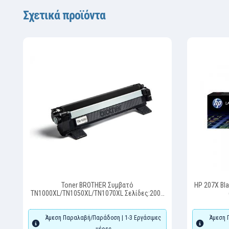
Σχετικά προϊόντα
Toner BROTHER Συμβατό
HP 207X Bla
TN1000XL/TN1050XL/TN1070XL Σελίδες:2000
Black για DCP-1510, HL-1212W, DCP-1610WVB,
DCP-1610W, HL-1210WVB,
Άμεση Παραλαβή/Παράδοση | 1-3 Εργάσιμες
Άμεση 
μέρες