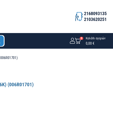
2168093135
2103620251
0
Καλάθι αγορών
0,00 €
R006R01701)
6K) (006R01701)