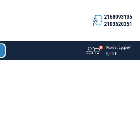
2168093135
2103620251
0
Καλάθι αγορών
0,00 €