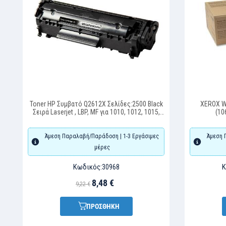
Toner HP Συμβατό Q2612X Σελίδες:2500 Black
XEROX W
Σειρά Laserjet , LBP, MF για 1010, 1012, 1015,
(10
1018, 1020, 1022
Άμεση Παραλαβή/Παράδοση | 1-3 Εργάσιμες
Άμεση 
μέρες
Κωδικός:
Κ
30968
8,48 €
9,22 €
ΠΡΟΣΘΗΚΗ