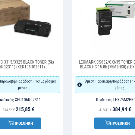
C 3315/3325 BLACK TONER (5k)
LEXMARK CS632/CX635 TONER 
6R02311) (XER106R02311)
BLACK HC 15.8k (75M2HK0) (LE
Παραλαβή/Παράδοση | 1-3 Εργάσιμες
Άμεση Παραλαβή/Παράδοση | 1-
μέρες
μέρες
ωδικός:
Κωδικός:
XER106R02311
LEX75M2HK
215,85 €
384,94 €
234,62 €
418,41 €
ΠΡΟΣΘΗΚΗ
ΠΡΟΣΘΗΚΗ