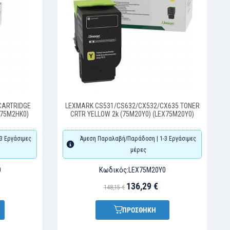
CARTRIDGE
LEXMARK CS531/CS632/CX532/CX635 TONER
X75M2HK0)
CRTR YELLOW 2k (75M20Y0) (LEX75M20Y0)
3 Εργάσιμες
Άμεση Παραλαβή/Παράδοση | 1-3 Εργάσιμες
μέρες
Κωδικός:
0
LEX75M20Y0
136,29 €
148,15 €
ΠΡΟΣΘΗΚΗ