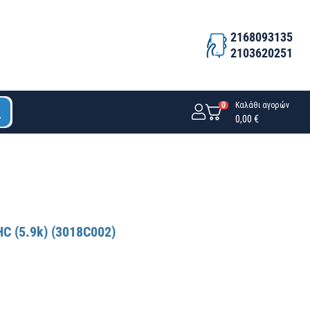
2168093135
2103620251
0
Καλάθι αγορών
0,00 €
 (5.9k) (3018C002)