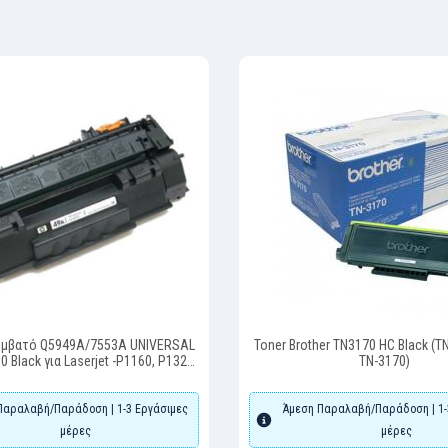
υμβατό Q5949A/7553A UNIVERSAL
Toner Brother TN3170 HC Black (T
 Black για Laserjet -P1160, P1320,
TN-3170)
 P3390, P3392,LBP-3300, 3360
Παραλαβή/Παράδοση | 1-3 Εργάσιμες
Άμεση Παραλαβή/Παράδοση | 1-
μέρες
μέρες