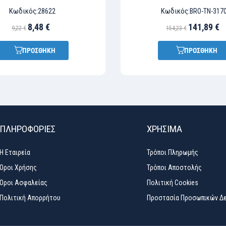
Κωδικός:
Κωδικός:
28622
BRO-TN-317
8,48 €
141,89 €
9,22 €
154,23 €
ΠΡΟΣΘΗΚΗ
ΠΡΟΣΘΗΚΗ
ΠΛΗΡΟΦΟΡΙΕΣ
ΧΡΉΣΙΜΑ
Η Εταιρεία
Τρόποι Πληρωμής
Όροι Χρήσης
Τρόποι Αποστολής
Όροι Ασφαλείας
Πολιτική Cookies
Πολιτική Απορρήτου
Προστασία Προσωπικών Δ