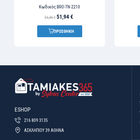
Κωδικός:
BRO-TN-2210
51,94 €
56,46 €
ΠΡΟΣΘΗΚΗ
ESHOP
216 809 3135
ΑΣΚΛΗΠΙΟΥ 39 ΑΘΗΝΑ