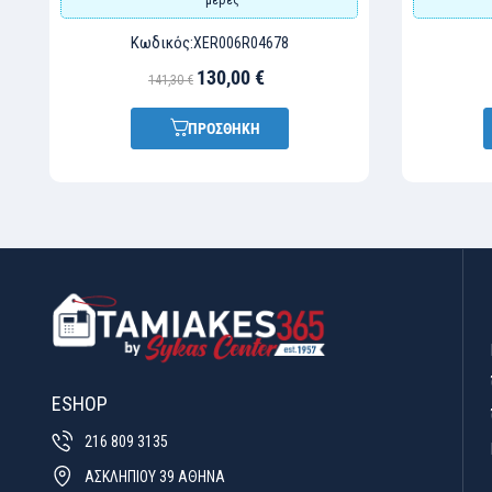
Κωδικός:
XER006R04678
130,00 €
141,30 €
ΠΡΟΣΘΗΚΗ
ESHOP
216 809 3135
ΑΣΚΛΗΠΙΟΥ 39 ΑΘΗΝΑ