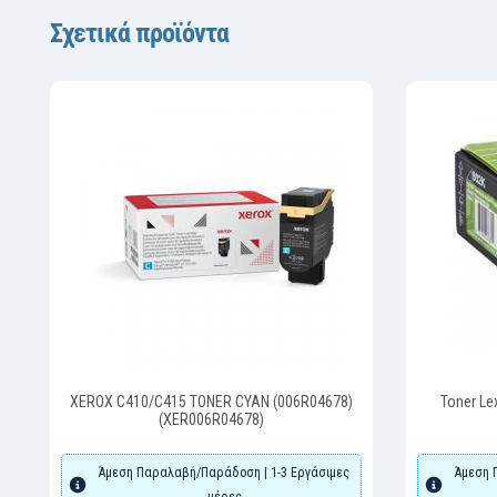
Σχετικά προϊόντα
XEROX C410/C415 TONER CYAN (006R04678)
Toner Le
(XER006R04678)
Άμεση Παραλαβή/Παράδοση | 1-3 Εργάσιμες
Άμεση 
μέρες