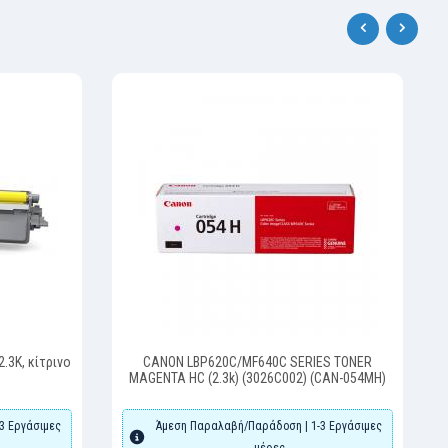
‹
›
2.3K, κίτρινο
CANON LBP620C/MF640C SERIES TONER
MAGENTA HC (2.3k) (3026C002) (CAN-054MH)
3 Εργάσιμες
Άμεση Παραλαβή/Παράδοση | 1-3 Εργάσιμες
μέρες