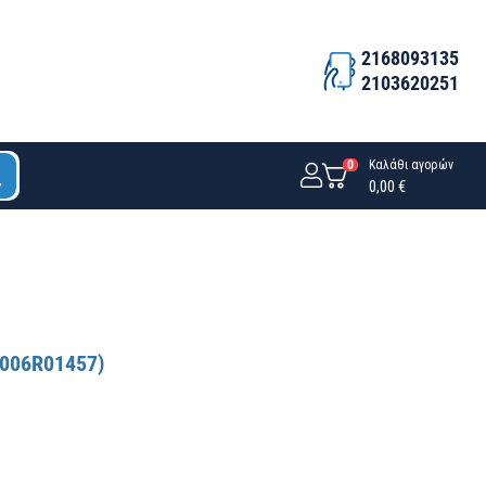
2168093135
2103620251
0
Καλάθι αγορών
0,00 €
R006R01457)