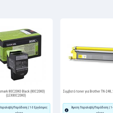
xmark 80C20K0 Black (80C20K0)
Συμβατό toner για Brother TN-248, 
(LEX80C20K0)
Παραλαβή/Παράδοση | 1-3 Εργάσιμες
Άμεση Παραλαβή/Παράδοση | 1-
μέρες
μέρες