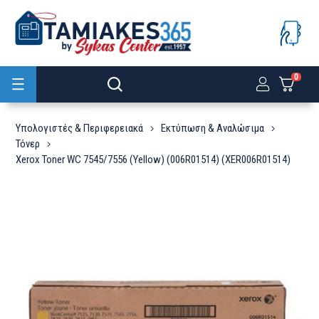
0
Προϊόντα
Υπολογιστές & Περιφερειακά
Εκτύπωση & Αναλώσιμα
Τόνερ
Xerox Toner WC 7545/7556 (Yellow) (006R01514) (XER006R01514)