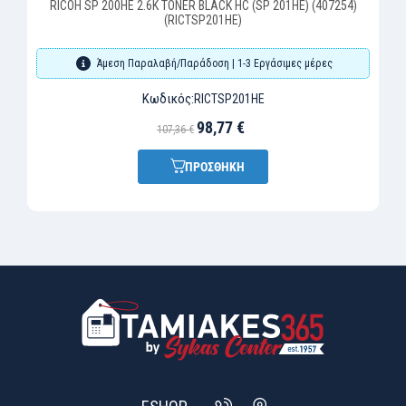
RICOH SP 200HE 2.6K TONER BLACK HC (SP 201HE) (407254)
(RICTSP201HE)
Άμεση Παραλαβή/Παράδοση | 1-3 Εργάσιμες μέρες
Κωδικός:
RICTSP201HE
98,77 €
107,36 €
ΠΡΟΣΘΗΚΗ