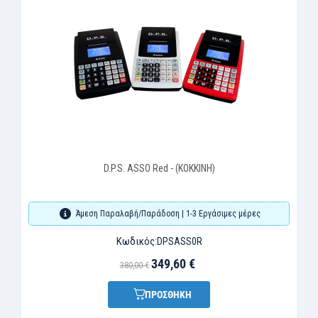
D.P.S. ASSO Red - (ΚΟΚΚΙΝΗ)
D.P.S.
η Παραλαβή/Παράδοση | 1-3 Εργάσιμες μέρες
Άμεση Παρ
Κωδικός:
DPSASS0R
349,60 €
380,00 €
ΠΡΟΣΘΗΚΗ