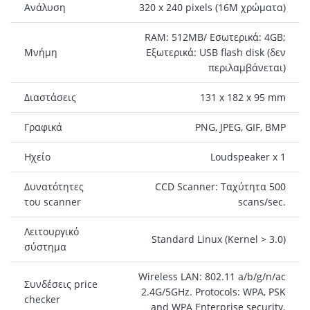
Ανάλυση
320 x 240 pixels (16M χρώματα)
RAM: 512MB/ Εσωτερικά: 4GB;
Μνήμη
Εξωτερικά: USB flash disk (δεν
περιλαμβάνεται)
Διαστάσεις
131 x 182 x 95 mm
Γραφικά
PNG, JPEG, GIF, BMP
Ηχείο
Loudspeaker x 1
Δυνατότητες
CCD Scanner: Ταχύτητα 500
του scanner
scans/sec.
Λειτουργικό
Standard Linux (Kernel > 3.0)
σύστημα
Wireless LAN: 802.11 a/b/g/n/ac
Συνδέσεις price
2.4G/5GHz. Protocols: WPA, PSK
checker
and WPA Enterprise security.