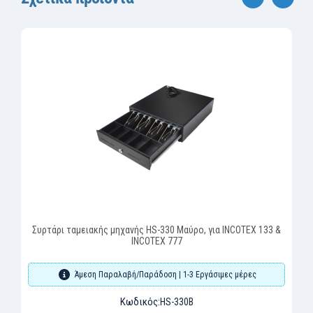
‹
›
Συρτάρι ταμειακής μηχανής HS-330 Μαύρο, για INCOTEX 133 &
INCOTEX 777
Άμεση Παραλαβή/Παράδοση | 1-3 Εργάσιμες μέρες
Κωδικός:
HS-330B