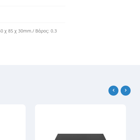
40 χ 85 χ 30mm./ Βάρος: 0.3
‹
›