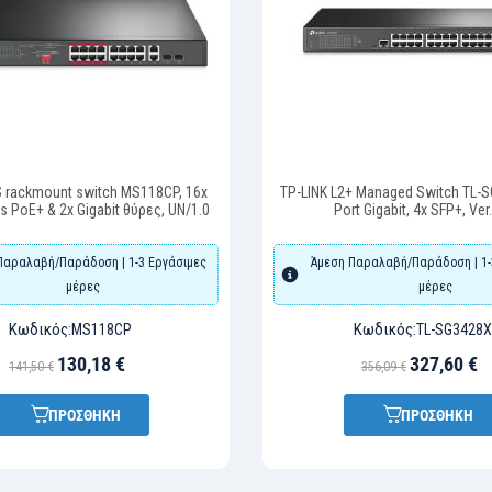
rackmount switch MS118CP, 16x
TP-LINK L2+ Managed Switch TL-S
 PoE+ & 2x Gigabit θύρες, UN/1.0
Port Gigabit, 4x SFP+, Ver
Παραλαβή/Παράδοση | 1-3 Εργάσιμες
Άμεση Παραλαβή/Παράδοση | 1-
μέρες
μέρες
Κωδικός:
Κωδικός:
MS118CP
TL-SG3428X
130,18 €
327,60 €
141,50 €
356,09 €
ΠΡΟΣΘΗΚΗ
ΠΡΟΣΘΗΚΗ