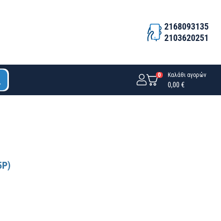
2168093135
2103620251
0
Καλάθι αγορών
0,00 €
5P)