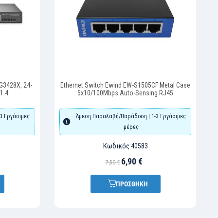
G3428X, 24-
Ethernet Switch Ewind EW-S1505CF Metal Case
.1.4
5x10/100Mbps Auto-Sensing RJ45
3 Εργάσιμες
Άμεση Παραλαβή/Παράδοση | 1-3 Εργάσιμες
μέρες
Κωδικός:
40583
6,90 €
7,50 €
ΠΡΟΣΘΗΚΗ