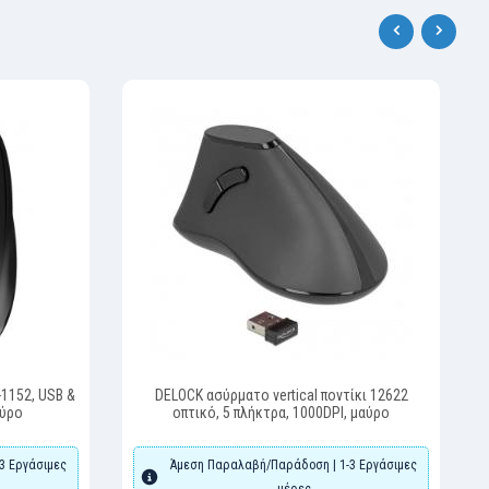
‹
›
1152, USB &
DELOCK ασύρματο vertical ποντίκι 12622
αύρο
οπτικό, 5 πλήκτρα, 1000DPI, μαύρο
3 Εργάσιμες
Άμεση Παραλαβή/Παράδοση | 1-3 Εργάσιμες
μέρες