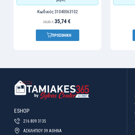
Κωδικός:
31040063102
35,74 €
38,85 €
ΠΡΟΣΘΗΚΗ
ESHOP
216 809 3135
ΑΣΚΛΗΠΙΟΥ 39 ΑΘΗΝΑ