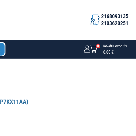
2168093135
2103620251
0
Καλάθι αγορών
0,00 €
(HP7KX11AA)