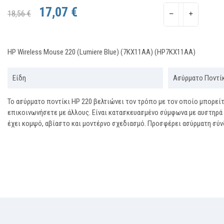
17,07 €
18,56 €
HP Wireless Mouse 220 (Lumiere Blue) (7KX11AA) (HP7KX11AA)
Είδη
Ασύρματο Ποντί
Το ασύρματο ποντίκι HP 220 βελτιώνει τον τρόπο με τον οποίο μπορείτ
επικοινωνήσετε με άλλους. Είναι κατασκευασμένο σύμφωνα με αυστηρά 
έχει κομψό, αβίαστο και μοντέρνο σχεδιασμό. Προσφέρει ασύρματη σύν