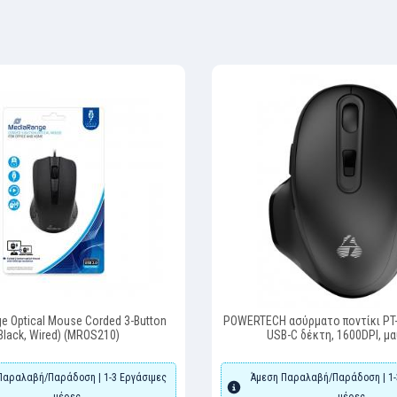
e Optical Mouse Corded 3-Button
POWERTECH ασύρματο ποντίκι PT-
Black, Wired) (MROS210)
USB-C δέκτη, 1600DPI, μ
Παραλαβή/Παράδοση | 1-3 Εργάσιμες
Άμεση Παραλαβή/Παράδοση | 1-
μέρες
μέρες