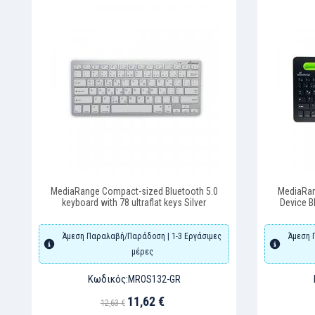
MediaRange Compact-sized Bluetooth 5.0
MediaRan
keyboard with 78 ultraflat keys Silver
Device B
tou
Άμεση Παραλαβή/Παράδοση | 1-3 Εργάσιμες
Άμεση 
μέρες
Κωδικός:
MROS132-GR
11,62 €
12,63 €