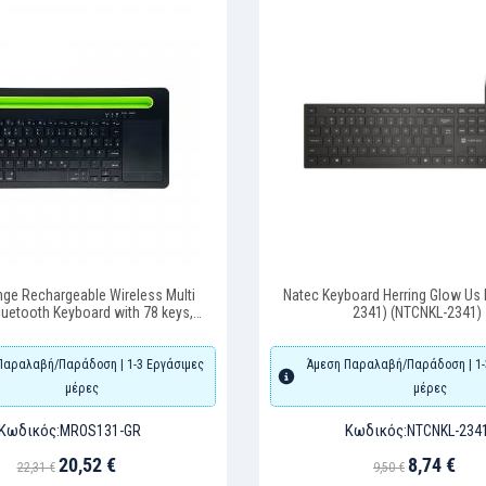
ge Rechargeable Wireless Multi
Natec Keyboard Herring Glow Us 
luetooth Keyboard with 78 keys,
2341) (NTCNKL-2341)
chpad & Tablet slot (Black)
Παραλαβή/Παράδοση | 1-3 Εργάσιμες
Άμεση Παραλαβή/Παράδοση | 1-
μέρες
μέρες
Κωδικός:
Κωδικός:
MROS131-GR
NTCNKL-234
20,52 €
8,74 €
22,31 €
9,50 €