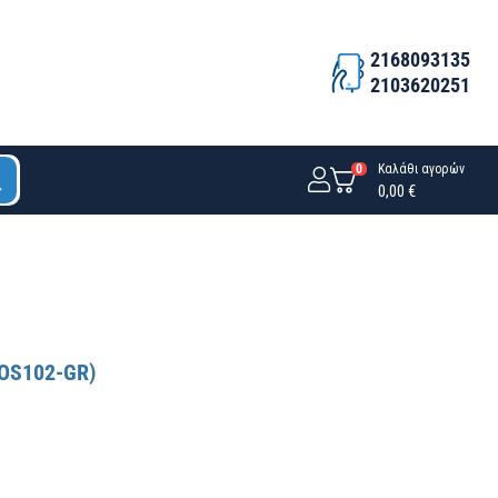
2168093135
2103620251
0
Καλάθι αγορών
0,00 €
ROS102-GR)