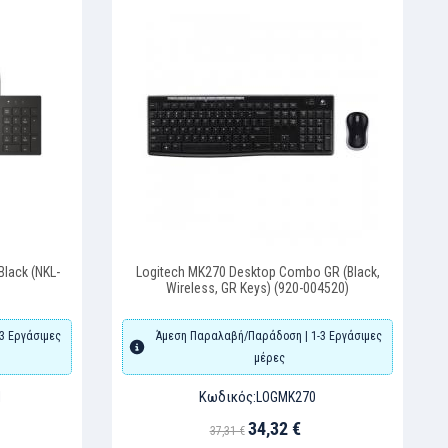
Black (NKL-
Logitech MK270 Desktop Combo GR (Black,
Wireless, GR Keys) (920-004520)
3 Εργάσιμες
Άμεση Παραλαβή/Παράδοση | 1-3 Εργάσιμες
μέρες
Κωδικός:
1
LOGMK270
34,32 €
37,31 €