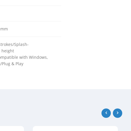
5 mm
strokes/Splash-
l height
mpatible with Windows,
/Plug & Play
‹
›