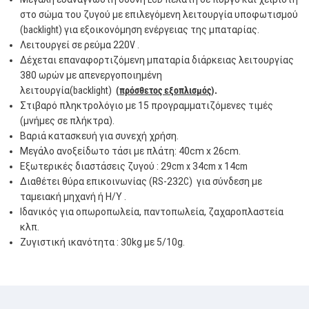
στο σώμα του ζυγού με επιλεγόμενη λειτουργία υποφωτισμού
(
backlight
) για εξοικονόμηση ενέργειας της μπαταρίας.
Λειτουργεί σε ρεύμα 220
V
.
Δέχεται επαναφορτιζόμενη μπαταρία διάρκειας λειτουργίας
380 ωρών με απενεργοποιημένη
λειτουργία(
backlight
)
(
πρόσθετος εξοπλισμός
).
Στιβαρό πληκτρολόγιο με 15 προγραμματιζόμενες τιμές
(μνήμες σε πλήκτρα).
Βαριά κατασκευή για συνεχή χρήση.
Μεγάλο ανοξείδωτο τάσι με πλάτη: 40cm x 26cm.
Εξωτερικές διαστάσεις ζυγού : 29
cm
x
34
cm
x
14
cm
Διαθέτει θύρα επικοινωνίας (
RS
-232
C
) για σύνδεση με
ταμειακή μηχανή ή Η/Υ .
Ιδανικός για οπωροπωλεία, παντοπωλεία, ζαχαροπλαστεία
κλπ.
Ζυγιστική ικανότητα : 30kg με 5/10g.