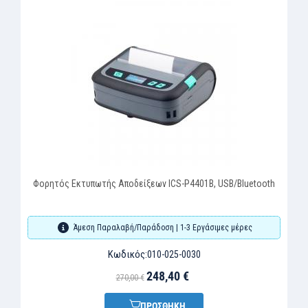
ορητός Εκτυπωτής Αποδείξεων ICS-P4401B, USB/Bluetooth
Φορητ
Άμεση Παραλαβή/Παράδοση | 1-3 Εργάσιμες μέρες
Κωδικός:
010-025-0030
248,40 €
270,00 €
ΠΡΟΣΘΗΚΗ