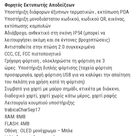
Φορητός Εκτυπωτής Αποδείξεων
Υποστήριξη διάφορων έξυπνων τερματικών , εκτύπωση PDA
Υποστήριξη μονοδιάστατου κωδικού, κωδικού QR, εικόνας,
εκτύπωσης καμπυλών
Αδιάβροχο, ανθεκτικό στη σκόνη IP54 (μπορεί να
λειτουργήσει ακόμη και σε έντονες βροχοπτώσεις)
Αντισταθείτε στην πτώση 2.0 συγκεκριμένα
CCC, CE, FCC πιστοποιητικό
Γρήγορη φόρτιση , ολοκληρώστε τη φόρτιση σε 3
ώρες.
Υποστήριξη διπλής φόρτισης (ταχεία φόρτιση
προσαρμογέα, αργή φόρτιση USB για να καλύψει την απαίτηση
του πελάτη για χρήση κατά τη φόρτιση)
Συμβατό για χαρτί με μαύρο σημάδι, ετικέτα με διάκενο,
διαδοχικό χαρτί, χαρτί χωρίς κάτω μέρος, χαρτί ραφής
Λειτουργία κουμπιού υποστήριξης
trabicaCharSep17
RAM: 8MB
FLASH: 4MB
Οθόνη : OLED μονόχρωμο – Μπλε