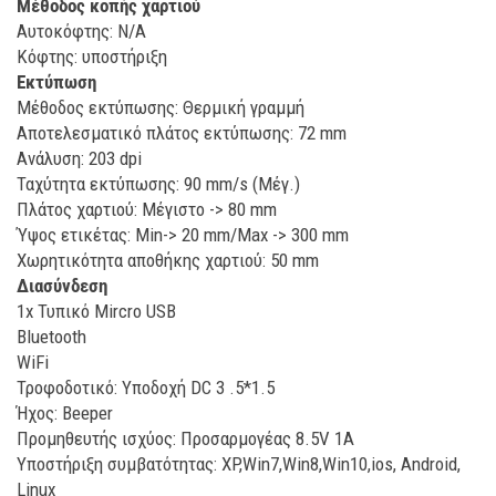
Μέθοδος κοπής χαρτιού
Αυτοκόφτης: N/A
Κόφτης: υποστήριξη
Εκτύπωση
Μέθοδος εκτύπωσης: Θερμική γραμμή
Αποτελεσματικό πλάτος εκτύπωσης: 72 mm
Ανάλυση: 203 dpi
Ταχύτητα εκτύπωσης: 90 mm/s (Μέγ.)
Πλάτος χαρτιού: Μέγιστο -> 80 mm
Ύψος ετικέτας: Min-> 20 mm/Max -> 300 mm
Χωρητικότητα αποθήκης χαρτιού: 50 mm
Διασύνδεση
1x Τυπικό Mircro USB
Bluetooth
WiFi
Τροφοδοτικό: Υποδοχή DC 3 .5*1.5
Ήχος: Beeper
Προμηθευτής ισχύος: Προσαρμογέας 8.5V 1A
Υποστήριξη συμβατότητας: XP,Win7,Win8,Win10,ios, Android,
Linux