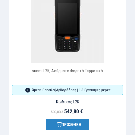
ο Φορητό Τερματικό
Φορητό Τερματικό Sunmi 
οση | 1-3 Εργάσιμες μέρες
Άμεση Παραλαβή/Παράδοση |
ός:
Κωδικός:
L2K
006-02
42,80 €
607,2
660,00 €
ΟΣΘΗΚΗ
ΠΡΟΣΘΗ