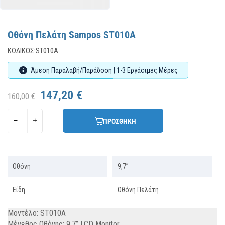
Οθόνη Πελάτη Sampos ST010A
ΚΩΔΙΚΌΣ:
ST010A
Άμεση Παραλαβή/Παράδοση | 1-3 Εργάσιμες Μέρες
147,20 €
160,00 €
ΠΡΟΣΘΗΚΗ
Οθόνη
9,7’’
Είδη
Οθόνη Πελάτη
Μοντέλο: ST010A
Μέγεθος Οθόνης: 9.7’’ LCD Monitor