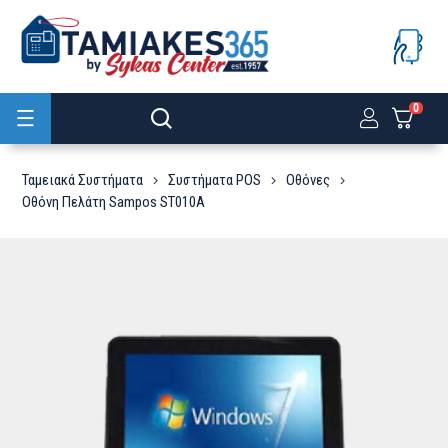
0
Προϊόντα
Ταμειακά Συστήματα
Συστήματα POS
Οθόνες
Οθόνη Πελάτη Sampos ST010A