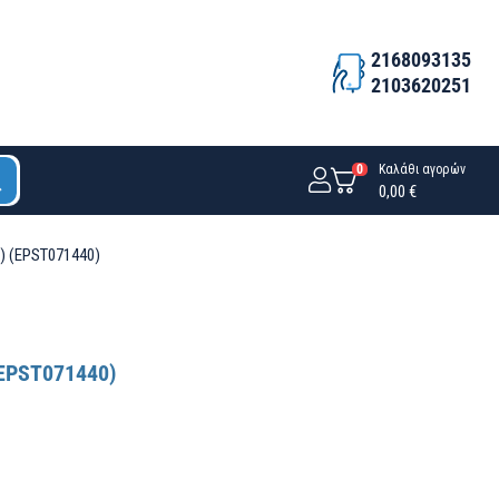
2168093135
2103620251
0
Καλάθι αγορών
0,00 €
2) (EPST071440)
(EPST071440)