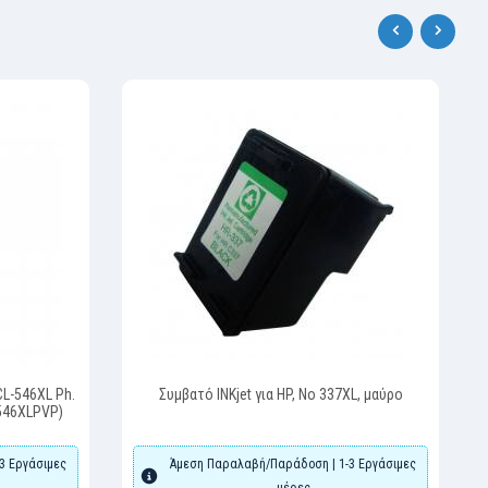
‹
›
CL-546XL Ph.
Συμβατό INKjet για HP, No 337XL, μαύρο
-546XLPVP)
3 Εργάσιμες
Άμεση Παραλαβή/Παράδοση | 1-3 Εργάσιμες
μέρες