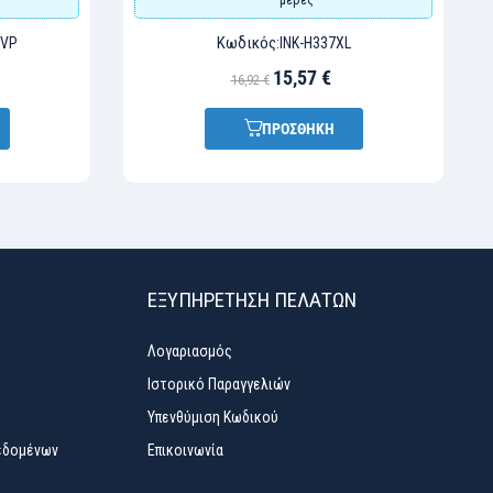
Κωδικός:
PVP
INK-H337XL
15,57 €
16,92 €
ΠΡΟΣΘΗΚΗ
ΕΞΥΠΗΡΈΤΗΣΗ ΠΕΛΑΤΏΝ
Λογαριασμός
Ιστορικό Παραγγελιών
Υπενθύμιση Κωδικού
εδομένων
Επικοινωνία