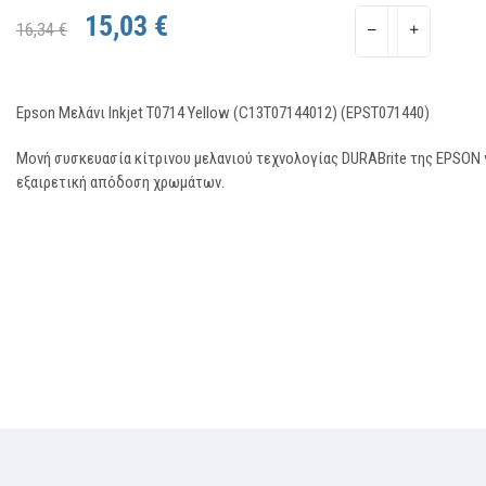
15,03 €
16,34 €
Epson Μελάνι Inkjet T0714 Yellow (C13T07144012) (EPST071440)
Μονή συσκευασία κίτρινου μελανιού τεχνολογίας DURABrite της EPSON 
εξαιρετική απόδοση χρωμάτων.