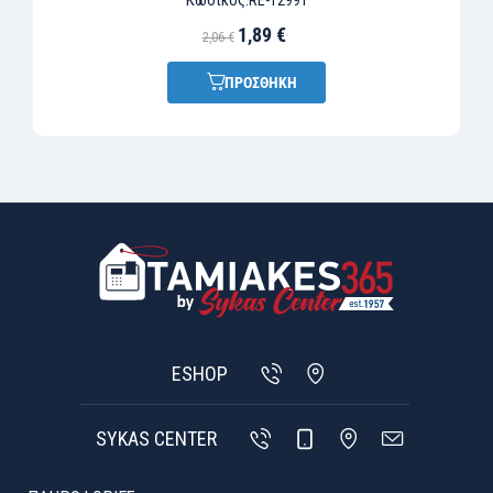
Κωδικός:
RE-T2991
1,89 €
2,06 €
ΠΡΟΣΘΗΚΗ
ESHOP
SYKAS CENTER