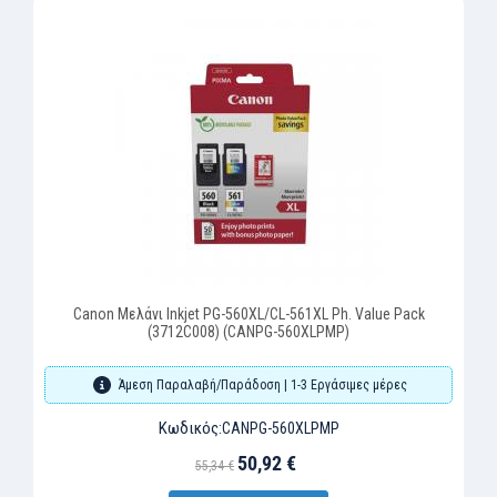
Canon Μελάνι Inkjet PG-560XL/CL-561XL Ph. Value Pack
(3712C008) (CANPG-560XLPMP)
Άμεση Παραλαβή/Παράδοση | 1-3 Εργάσιμες μέρες
Κωδικός:
CANPG-560XLPMP
50,92 €
55,34 €