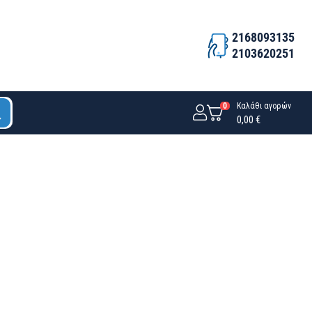
2168093135
2103620251
0
Καλάθι αγορών
0,00 €