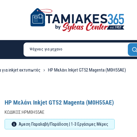
 για inkjet εκτυπωτές
HP Μελάνι Inkjet GT52 Magenta (M0H55AE)
HP Μελάνι Inkjet GT52 Magenta (M0H55AE)
ΚΩΔΙΚΌΣ:
HPM0H55AE
Άμεση Παραλαβή/Παράδοση | 1-3 Εργάσιμες Μέρες