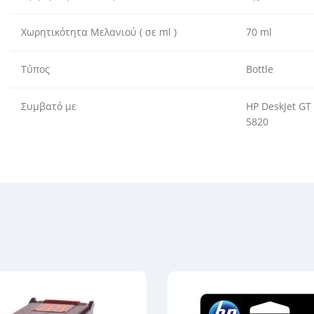
Χωρητικότητα Μελανιού ( σε ml )
70 ml
Τύπος
Bottle
Συμβατό με
HP DeskJet GT 
5820