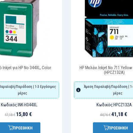
t για HP No 344XL, Color
HP Μελάνι Inkjet No.711 Yellow (CZ1
(HPCZ132A)
βή/Παράδοση | 1-3 Εργάσιμες
Άμεση Παραλαβή/Παράδοση | 1-3 Εργά
μέρες
μέρες
κός:
Κωδικός:
INK-H344XL
HPCZ132A
15,80 €
41,18 €
18 €
44,76 €
ΠΡΟΣΘΗΚΗ
ΠΡΟΣΘΗΚΗ