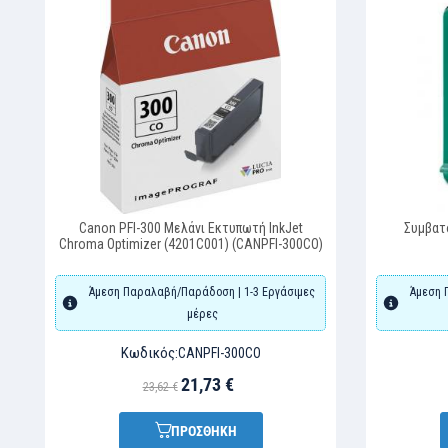
Canon PFI-300 Μελάνι Εκτυπωτή InkJet
Συμβατό Inkje
Chroma Optimizer (4201C001) (CANPFI-300CO)
Άμεση Παραλαβή/Παράδοση | 1-3 Εργάσιμες
Άμεση Παραλα
μέρες
Κωδικός:
Κωδι
CANPFI-300CO
21,73 €
23,62 €
17,
ΠΡΟΣΘΗΚΗ