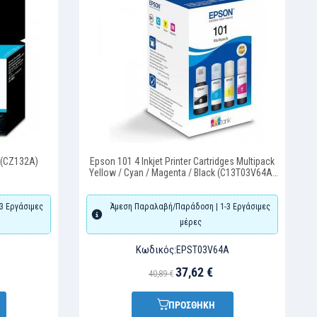
32A)
Epson 101 4 Inkjet Printer Cartridges Multipack
Epso
Yellow / Cyan / Magenta / Black (C13T03V64A)
(EPST03V64A)
σιμες
Άμεση Παραλαβή/Παράδοση | 1-3 Εργάσιμες
μέρες
Κωδικός:
EPST03V64A
37,62 €
40,89 €
ΠΡΟΣΘΗΚΗ