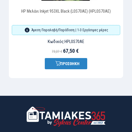
HP Μελάνι Inkjet 953XL Black (L0S70AE) (HPL0S70AE)
Άμεση Παραλαβή/Παράδοση | 1-3 Εργάσιμες μέρες
Κωδικός:
HPL0S70AE
67,50 €
73,37 €
ΠΡΟΣΘΗΚΗ