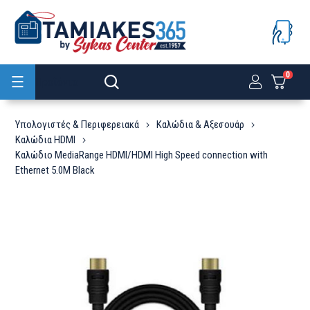
0
Προϊόντα
Υπολογιστές & Περιφερειακά
Καλώδια & Αξεσουάρ
Καλώδια HDMI
Καλώδιο MediaRange HDMI/HDMI High Speed connection with
Ethernet 5.0M Black