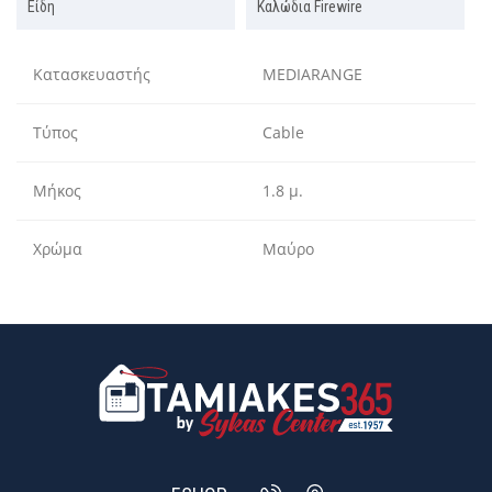
Είδη
Καλώδια Firewire
Κατασκευαστής
MEDIARANGE
Τύπος
Cable
Μήκος
1.8 μ.
Χρώμα
Μαύρο