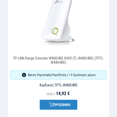
TP-LINK Range Extender WA854RE N300 (TL-WA854RE) (TPTL-
WA854RE)
Άμεση Παραλαβή/Παράδοση | 1-3 Εργάσιμες μέρες
Κωδικός:
TPTL-WA854RE
14,92 €
16,22 €
ΠΡΟΣΘΗΚΗ