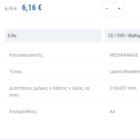
6,16 €
6,70 €
Είδη
CD / DVD / BluRa
Κατασκευαστής
MEDIARANGE
Τύπος
Labels/Booklet
Διαστάσεις (μήκος x πλάτος x ύψος, σε
210x297 mm.
mm)
Επιπρόσθετα
A4