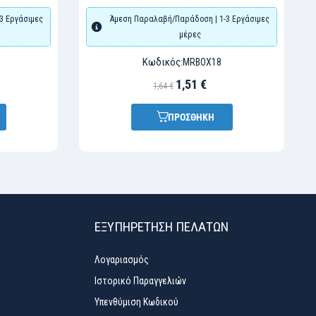
3 Εργάσιμες
Άμεση Παραλαβή/Παράδοση | 1-3 Εργάσιμες
μέρες
Κωδικός:
MRBOX18
1,51 €
1,64 €
ΠΡΟΣΘΗΚΗ
ΕΞΥΠΗΡΈΤΗΣΗ ΠΕΛΑΤΏΝ
Λογαριασμός
Ιστορικό Παραγγελιών
Υπενθύμιση Κωδικού