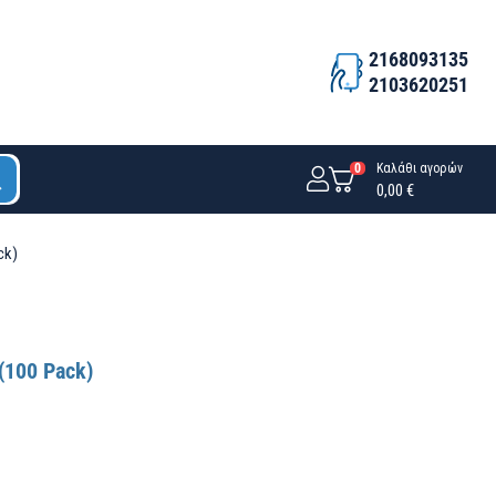
2168093135
2103620251
0
Καλάθι αγορών
0,00 €
ck)
(100 Pack)