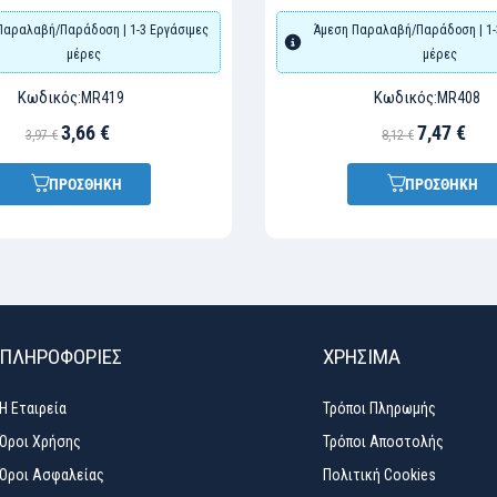
Παραλαβή/Παράδοση | 1-3 Εργάσιμες
Άμεση Παραλαβή/Παράδοση | 1-
μέρες
μέρες
Κωδικός:
Κωδικός:
MR419
MR408
3,66 €
7,47 €
3,97 €
8,12 €
ΠΡΟΣΘΗΚΗ
ΠΡΟΣΘΗΚΗ
ΠΛΗΡΟΦΟΡΙΕΣ
ΧΡΉΣΙΜΑ
Η Εταιρεία
Τρόποι Πληρωμής
Όροι Χρήσης
Τρόποι Αποστολής
Όροι Ασφαλείας
Πολιτική Cookies