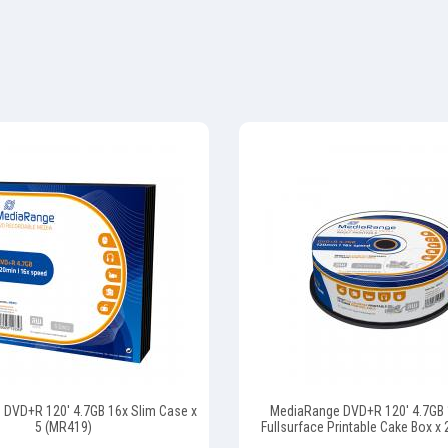
DVD+R 120' 4.7GB 16x Slim Case x
MediaRange DVD+R 120' 4.7GB 1
5 (MR419)
Fullsurface Printable Cake Box x