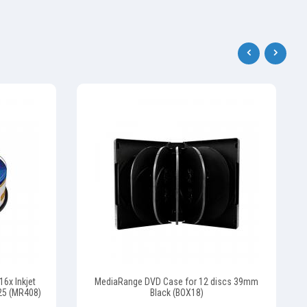
‹
›
6x Inkjet
MediaRange DVD Case for 12 discs 39mm
 25 (MR408)
Black (BOX18)