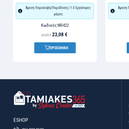
Άμεση Παραλαβή/Παράδοση | 1-3 Εργάσιμες
Άμεση 
μέρες
Κωδικός:
MR422
23,08 €
25,09 €
ΠΡΟΣΘΗΚΗ
ESHOP