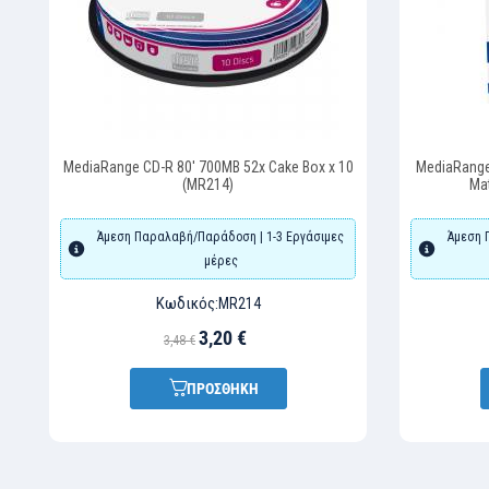
MediaRange CD-R 80' 700MB 52x Cake Box x 10
MediaRange
(MR214)
Ma
Άμεση Παραλαβή/Παράδοση | 1-3 Εργάσιμες
Άμεση 
μέρες
Κωδικός:
MR214
3,20 €
3,48 €
ΠΡΟΣΘΗΚΗ