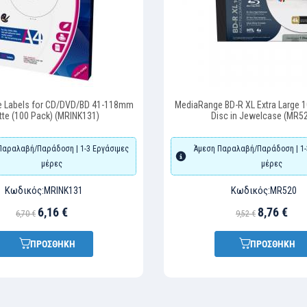
 Labels for CD/DVD/BD 41-118mm
MediaRange BD-R XL Extra Large 1
tte (100 Pack) (MRINK131)
Disc in Jewelcase (MR5
Παραλαβή/Παράδοση | 1-3 Εργάσιμες
Άμεση Παραλαβή/Παράδοση | 1-
μέρες
μέρες
Κωδικός:
Κωδικός:
MRINK131
MR520
6,16 €
8,76 €
6,70 €
9,52 €
ΠΡΟΣΘΗΚΗ
ΠΡΟΣΘΗΚΗ