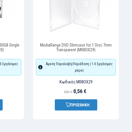
00GB Single
MediaRange DVD Slimcase for 1 Disc 7mm
20)
Transparent (MRBOX29)
3 Εργάσιμες
Άμεση Παραλαβή/Παράδοση | 1-3 Εργάσιμες
μέρες
Κωδικός:
MRBOX29
0,56 €
0,61 €
ΠΡΟΣΘΗΚΗ