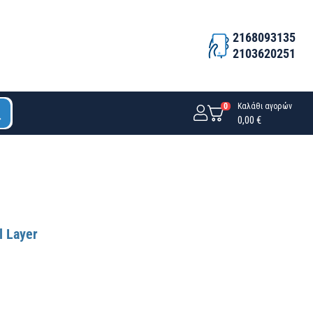
2168093135
2103620251
0
Καλάθι αγορών
0,00 €
l Layer