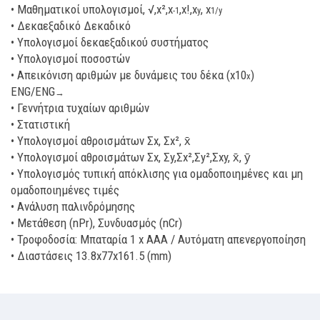
• Μαθηματικοί υπολογισμοί, √,x²,x
,x!,x
, x
-1
y
1/y
• Δεκαεξαδικό Δεκαδικό
• Υπολογισμοί δεκαεξαδικού συστήματος
• Υπολογισμοί ποσοστών
• Απεικόνιση αριθμών με δυνάμεις του δέκα (x10
)
x
ENG/ENG
→
• Γεννήτρια τυχαίων αριθμών
• Στατιστική
• Υπολογισμοί αθροισμάτων Σx, Σx², x̄
• Υπολογισμοί αθροισμάτων Σx, Σy,Σx²,Σy²,Σxy, x̄, ȳ
• Υπολογισμός τυπική απόκλισης για ομαδοποιημένες και μη
ομαδοποιημένες τιμές
• Ανάλυση παλινδρόμησης
• Μετάθεση (nPr), Συνδυασμός (nCr)
• Τροφοδοσία: Μπαταρία 1 x ΑΑΑ / Αυτόματη απενεργοποίηση
• Διαστάσεις 13.8x77x161.5 (mm)