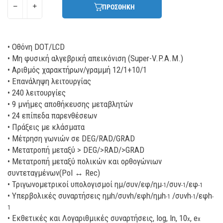
ΠΡΟΣΘΗΚΗ
• Οθόνη DOT/LCD
• Μη φυσική αλγεβρική απεικόνιση (Super-V.P.A.M.)
• Αριθμός χαρακτήρων/γραμμή 12/1+10/1
• Επανάληψη λειτουργίας
• 240 λειτουργίες
• 9 μνήμες αποθήκευσης μεταβλητών
• 24 επίπεδα παρενθέσεων
• Πράξεις με κλάσματα
• Μέτρηση γωνιών σε DEG/RAD/GRAD
• Μετατροπή μεταξύ > DEG/>RAD/>GRAD
• Μετατροπή μεταξύ πολικών και ορθογώνιων
συντεταγμένων(Pol ↔ Rec)
• Τριγωνομετρικοί υπολογισμοί ημ/συν/εφ/ημ
/συν
/εφ
-1
-1
-1
• Υπερβολικές συναρτήσεις ημh/συνh/εφh/ημh
/συνh
/εφh
-1
-1
-
1
• Εκθετικές και Λογαριθμικές συναρτήσεις, log, ln, 10
, e
x
x