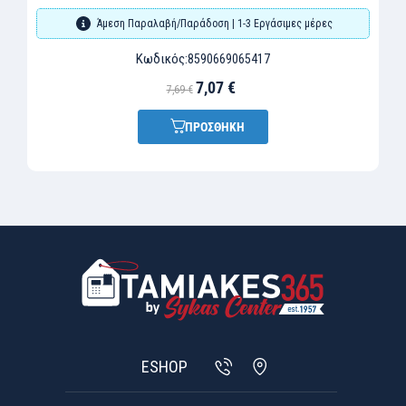
Άμεση Παραλαβή/Παράδοση | 1-3 Εργάσιμες μέρες
Κωδικός:
8590669065417
7,07 €
7,69 €
ΠΡΟΣΘΗΚΗ
ESHOP