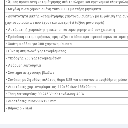
• Άμεση προεπιλογή καταμέτρησης από το πλήρες και εργονομικό πληκτρολό
• Μεγάλη φωτιζόμενη οθόνη τύπου LCD, με πλήρη μηνύματα
• Δυνατότητα μικτής καταμέτρησης χαρτονομισμάτων με εμφάνιση της συν
χαρτονομισμάτων που έχουν καταμετρηθεί (αξίας μόνο ευρώ)
• Αυτόματη ή χειροκίνητη εκκίνηση καταμέτρησης από τον χειριστή
• Πρόσθεση καταμετρήσεων, εμφανίζει το άθροισμα περισσότερων καταμε
• Χοάνη εισόδου για 300 χαρτονομίσματα
• Εύκολη απεμπλοκή χαρτονομίσματος
• Yποδοχής 250 χαρτονομισμάτων
• Αθόρυβη λειτουργία
• Σύστημα ανίχνευσης βλαβών
• Σύνδεση με 2η οθόνη πελάτου, θύρα USB για επικοινωνία αναβάθμιση μέσω
• Διαστάσεις χαρτονομίσματος: 110x50 έως 185x90mm
• Τάση λειτουργίας: 99-245 V • Κατανάλωση: 40 W
• Διαστάσεις: 235x290x195 mm
• Βάρος: 6.7 κιλά