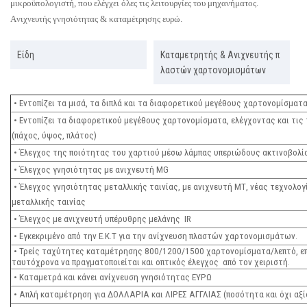
μικροϋπολογιστή, που ελέγχει όλες τις λειτουργίες του μηχανήματος.
Aνιχνευτής γνησιότητας & καταμέτρησης ευρώ.
Είδη
Καταμετρητής & Ανιχνευτής π
λαστών χαρτονομισμάτων
• Εντοπίζει τα μισά, τα διπλά και τα διαφορετικού μεγέθους χαρτονομίσμα
• Εντοπίζει τα διαφορετικού μεγέθους χαρτονομίσματα, ελέγχοντας και τις
(πάχος, ύψος, πλάτος)
• Έλεγχος της ποιότητας του χαρτιού μέσω λάμπας υπεριώδους ακτινοβολί
• Έλεγχος γνησιότητας με ανιχνευτή MG
• Έλεγχος γνησιότητας μεταλλικής ταινίας, με ανιχνευτή MΤ, νέας τεχνολογ
μεταλλικής ταινίας
• Έλεγχος με ανιχνευτή υπέρυθρης μελάνης IR
• Εγκεκριμένο από την Ε.Κ.Τ για την ανίχνευση πλαστών χαρτονομισμάτων.
• Τρείς ταχύτητες καταμέτρησης 800/1200/1500 χαρτονομίσματα/λεπτό, επ
ταυτόχρονα να πραγματοποιείται και οπτικός έλεγχος από τον χειριστή.
• Καταμετρά και κάνει ανίχνευση γνησιότητας ΕΥΡΩ
• Απλή καταμέτρηση για ΔΟΛΛΑΡΙΑ και ΛΙΡΕΣ ΑΓΓΛΙΑΣ (ποσότητα και όχι αξί