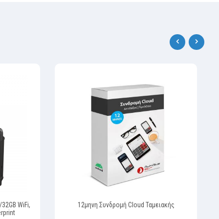
‹
›
4/32GB WiFi,
12μηνη Συνδρομή Cloud Ταμειακής
rprint