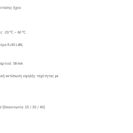
έντασης ήχου
ς: -20 ℃ ~ 60 ℃
 θύρα RJ45 LAN,
αρτιού: 58 mm
μική εκτύπωση υψηλής ταχύτητας με
(Επικοινωνία: 2G / 3G / 4G)