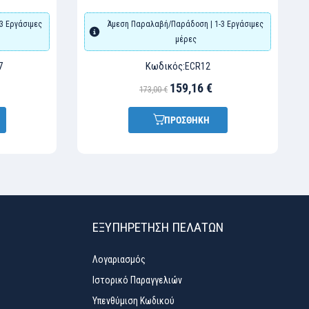
3 Εργάσιμες
Άμεση Παραλαβή/Παράδοση | 1-3 Εργάσιμες
μέρες
Κωδικός:
7
ECR12
159,16 €
173,00 €
ΠΡΟΣΘΗΚΗ
ΕΞΥΠΗΡΈΤΗΣΗ ΠΕΛΑΤΏΝ
Λογαριασμός
Ιστορικό Παραγγελιών
Υπενθύμιση Κωδικού