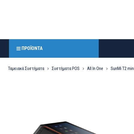
ΠΡΟΪΌΝΤΑ
Ταμειακά Συστήματα
Συστήματα POS
All In One
SunMi T2 min