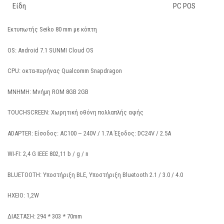
Είδη
PC POS
Εκτυπωτής Seiko 80 mm με κόπτη
OS: Android 7.1 SUNMI Cloud OS
CPU: οκτα-πυρήνας Qualcomm Snapdragon
ΜΝΗΜΗ: Μνήμη ROM 8GB 2GB
TOUCHSCREEN: Χωρητική οθόνη πολλαπλής αφής
ADAPTER: Είσοδος: AC100 ~ 240V / 1.7A Έξοδος: DC24V / 2.5A
WI-FI: 2,4 G IEEE 802,11 b / g / n
BLUETOOTH: Υποστήριξη BLE, Υποστήριξη Bluetooth 2.1 / 3.0 / 4.0
ΗΧΕΙΟ: 1,2W
ΔΙΑΣΤΑΣΗ: 294 * 303 * 70mm