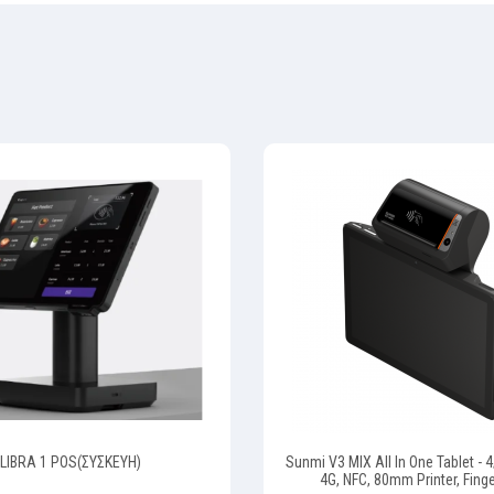
LIBRA 1 POS(ΣΥΣΚΕΥΗ)
Sunmi V3 MIX Αll Ιn Οne Tablet - 
4G, NFC, 80mm Printer, Finge