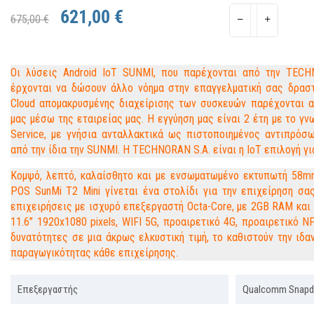
621,00 €
675,00 €
Οι λύσεις Android IoT SUNMI, που παρέχονται από την TECH
έρχονται να δώσουν άλλο νόημα στην επαγγελματική σας δραστ
Cloud απομακρυσμένης διαχείρισης των συσκευών παρέχονται α
μας μέσω της εταιρείας μας. Η εγγύηση μας είναι 2 έτη με το γν
Service, με γνήσια ανταλλακτικά ως πιστοποιημένος αντιπρό
από την ίδια την SUNMI. Η TECHNORAN S.A. είναι η IoT επιλογή γι
Κομψό, λεπτό, καλαίσθητο και με ενσωματωμένο εκτυπωτή 58mm
POS SunMi T2 Mini γίνεται ένα στολίδι για την επιχείρηση σας
επιχειρήσεις με ισχυρό επεξεργαστή Octa-Core, με 2GB RAM και
11.6’’ 1920x1080 pixels, WIFI 5G, προαιρετικό 4G, προαιρετικό
δυνατότητες σε μια άκρως ελκυστική τιμή, το καθιστούν την ιδαν
παραγωγικότητας κάθε επιχείρησης.
Επεξεργαστής
Qualcomm Snapd