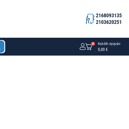
2168093135
2103620251
0
Καλάθι αγορών
0,00 €