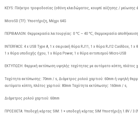
KEYS: Πλήκτρο τροφοδοσίας (οθόνη κλειδώματος, κουμπί αύξησης / μείωσης 
MicroSD (TF): Υποστήριξη, Μέχρι 64G
ΠΕΡΙΒΑΛΛΟΝ: Θερμοκρασία λειτουργίας: 0 ℃ ~ 40 ℃, Θερμοκρασία αποθήκευση
INTERFACE: 4 x USB Type A, 1 x σειριακή θύρα RJ11, 1 x θύρα RJ12 Cashbox, 1 x
1 x θύρα υποδοχής ήχου, 1 x θύρα Power, 1 x θύρα εντοπισμού Micro-USB
ΕΚΤΥΠΩΣΗ: θερμική εκτύπωση υψηλής ταχύτητας με αυτόματο κόπτη, πλάτος χ
Ταχύτητα εκτύπωσης: 70mm / s, Διάμετρος ρολού χαρτιού: 60mm ή υψηλή θερ
αυτόματο κόπτη, πλάτος χαρτιού: 80mm Ταχύτητα εκτύπωσης: 160mm / s,
Διάμετρος ρολού χαρτιού: 60mm
ΠΡΟΣΘΕΤΑ: Υποδοχή κάρτας SIM: 1 × υποδοχή κάρτας SIM Υποστήριξη 1.8V / 3.0V 