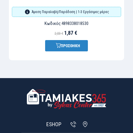
Άμεση Παραλαβή/Παράδοση | 1-3 Εργάσιμες μέρες
Κωδικός:
4898338018530
1,87 €
2,03 €
ΠΡΟΣΘΗΚΗ
ESHOP